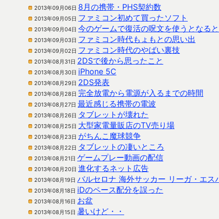
8月の携帯・PHS契約数
2013年09月06日
ファミコン初めて買ったソフト
2013年09月05日
今のゲームで復活の呪文を使うとなると
2013年09月04日
ファミコン時代もょもとの思い出
2013年09月03日
ファミコン時代のやばい裏技
2013年09月02日
2DSで後から思ったこと
2013年08月31日
iPhone 5C
2013年08月30日
2DS発表
2013年08月29日
完全放電から電源が入るまでの時間
2013年08月28日
最近感じる携帯の電波
2013年08月27日
タブレットが壊れた
2013年08月26日
大型家電量販店のTV売り場
2013年08月25日
がちんこ魔球競争
2013年08月23日
タブレットの凄いところ
2013年08月22日
ゲームプレー動画の配信
2013年08月21日
進化するネット広告
2013年08月20日
バルセロナ 海外サッカー リーガ・エス
2013年08月19日
iDのペース配分を誤った
2013年08月18日
お盆
2013年08月16日
暑いけど・・
2013年08月15日