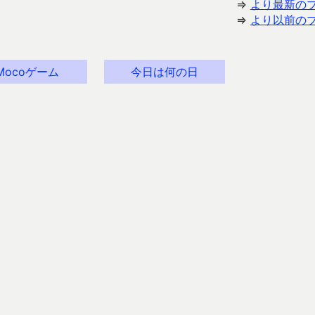
⇒
より最新の
⇒
より以前の
Mocoゲーム
今日は何の日