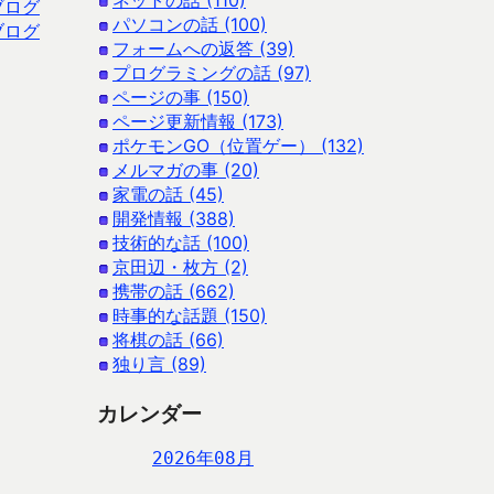
ネットの話 (110)
ブログ
パソコンの話 (100)
ブログ
フォームへの返答 (39)
プログラミングの話 (97)
ページの事 (150)
ページ更新情報 (173)
ポケモンGO（位置ゲー） (132)
メルマガの事 (20)
家電の話 (45)
開発情報 (388)
技術的な話 (100)
京田辺・枚方 (2)
携帯の話 (662)
時事的な話題 (150)
将棋の話 (66)
独り言 (89)
カレンダー
2026年08月