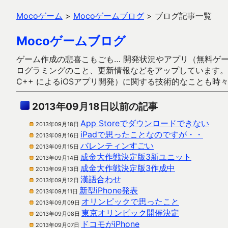
Mocoゲーム
>
Mocoゲームブログ
>
ブログ記事一覧
Mocoゲームブログ
ゲーム作成の悲喜こもごも… 開発状況やアプリ（無料ゲーム多
ログラミングのこと、更新情報などをアップしています。ガラケー時代
C++ によるiOSアプリ開発）に関する技術的なことも時
2013年09月18日以前の記事
App Storeでダウンロードできない
2013年09月18日
iPadで思ったことなのですが・・
2013年09月16日
バレンティンすごい
2013年09月15日
成金大作戦決定版3新ユニット
2013年09月14日
成金大作戦決定版3作成中
2013年09月13日
漢語合わせ
2013年09月12日
新型iPhone発表
2013年09月11日
オリンピックで思ったこと
2013年09月09日
東京オリンピック開催決定
2013年09月08日
ドコモがiPhone
2013年09月07日