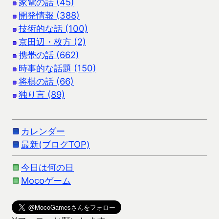
家電の話 (45)
開発情報 (388)
技術的な話 (100)
京田辺・枚方 (2)
携帯の話 (662)
時事的な話題 (150)
将棋の話 (66)
独り言 (89)
カレンダー
最新(ブログTOP)
今日は何の日
Mocoゲーム