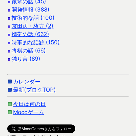
家電の話 (45)
開発情報 (388)
技術的な話 (100)
京田辺・枚方 (2)
携帯の話 (662)
時事的な話題 (150)
将棋の話 (66)
独り言 (89)
カレンダー
最新(ブログTOP)
今日は何の日
Mocoゲーム