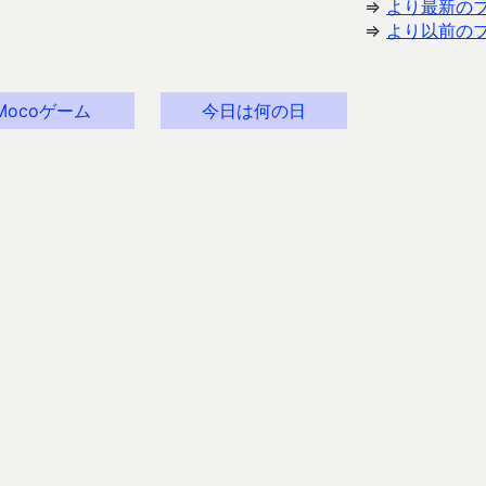
⇒
より最新の
⇒
より以前の
Mocoゲーム
今日は何の日