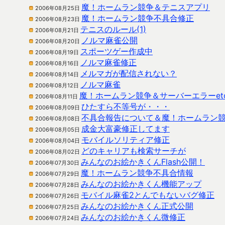
魔！ホームラン競争＆テニスアプリ
2006年08月25日
魔！ホームラン競争不具合修正
2006年08月23日
テニスのルール(1)
2006年08月21日
ノルマ麻雀公開
2006年08月20日
スポーツゲー作成中
2006年08月19日
ノルマ麻雀修正
2006年08月16日
メルマガが配信されない？
2006年08月14日
ノルマ麻雀
2006年08月12日
魔！ホームラン競争＆サーバーエラーet
2006年08月11日
ひたすら不等号が・・・
2006年08月09日
不具合報告について＆魔！ホームラン
2006年08月08日
成金大富豪修正してます
2006年08月05日
モバイルソリティア修正
2006年08月04日
どのキャリアも検索サーチが
2006年08月02日
みんなのお絵かきくんFlash公開！
2006年07月30日
魔！ホームラン競争不具合情報
2006年07月29日
みんなのお絵かきくん機能アップ
2006年07月28日
モバイル麻雀2とんでもないバグ修正
2006年07月26日
みんなのお絵かきくん正式公開
2006年07月25日
みんなのお絵かきくん微修正
2006年07月24日