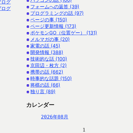
パソコンの話 (100)
ブログ
フォームへの返答 (39)
ブログ
プログラミングの話 (97)
ページの事 (150)
ページ更新情報 (173)
ポケモンGO（位置ゲー） (131)
メルマガの事 (20)
家電の話 (45)
開発情報 (388)
技術的な話 (100)
京田辺・枚方 (2)
携帯の話 (662)
時事的な話題 (150)
将棋の話 (66)
独り言 (89)
カレンダー
2026年08月
                   1