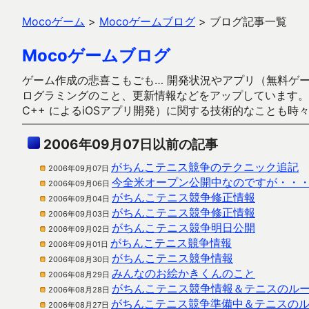
Mocoゲーム
>
Mocoゲームブログ
>
ブログ記事一覧
Mocoゲームブログ
ゲーム作成の悲喜こもごも… 開発状況やアプリ（無料ゲーム多
ログラミングのこと、更新情報などをアップしています。ガラケー時代
C++ によるiOSアプリ開発）に関する技術的なことも時
2006年09月07日以前の記事
がちんこテニス競争のテクニック追記
2006年09月07日
今全米オープン公開中なのですが・・
2006年09月06日
がちんこテニス競争修正情報
2006年09月04日
がちんこテニス競争修正情報
2006年09月03日
がちんこテニス競争明日公開
2006年09月02日
がちんこテニス競争情報
2006年09月01日
がちんこテニス競争情報
2006年08月30日
みんなのお絵かきくんのこと
2006年08月29日
がちんこテニス競争情報＆テニスのルール
2006年08月28日
がちんこテニス競争準備中＆テニスのルー
2006年08月27日