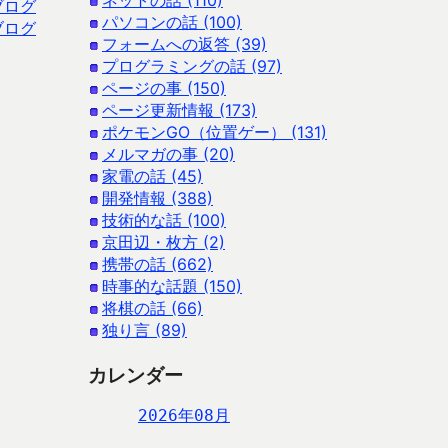
ネットの話 (110)
ブログ
パソコンの話 (100)
ブログ
フォームへの返答 (39)
プログラミングの話 (97)
ページの事 (150)
ページ更新情報 (173)
ポケモンGO（位置ゲー） (131)
メルマガの事 (20)
家電の話 (45)
開発情報 (388)
技術的な話 (100)
京田辺・枚方 (2)
携帯の話 (662)
時事的な話題 (150)
将棋の話 (66)
独り言 (89)
カレンダー
2026年08月