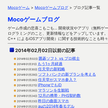
Mocoゲーム
>
Mocoゲームブログ
>
ブログ記事一覧
Mocoゲームブログ
ゲーム作成の悲喜こもごも… 開発状況やアプリ（無料ゲーム多
ログラミングのこと、更新情報などをアップしています。ガラケー時代
C++ によるiOSアプリ開発）に関する技術的なことも時
2014年02月02日以前の記事
囲碁ソフト vs プロ棋士
2014年02月02日
もう1ヶ月経過
2014年01月31日
任天堂の新戦略
2014年01月30日
ソフトバンクの新プランを考える
2014年01月29日
任天堂がスマホ参入？
2014年01月28日
iPhoneでもiD
2014年01月27日
マラソンを生観戦
2014年01月26日
12月の携帯・PHS契約数
2014年01月24日
昨日の曲面スマホ
2014年01月23日
auの2014年春モデル
2014年01月22日