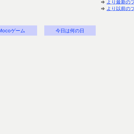
⇒
より最新の
⇒
より以前の
Mocoゲーム
今日は何の日