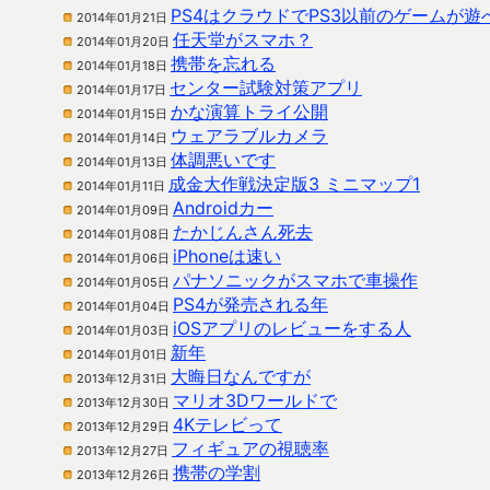
PS4はクラウドでPS3以前のゲームが遊
2014年01月21日
任天堂がスマホ？
2014年01月20日
携帯を忘れる
2014年01月18日
センター試験対策アプリ
2014年01月17日
かな演算トライ公開
2014年01月15日
ウェアラブルカメラ
2014年01月14日
体調悪いです
2014年01月13日
成金大作戦決定版3 ミニマップ1
2014年01月11日
Androidカー
2014年01月09日
たかじんさん死去
2014年01月08日
iPhoneは速い
2014年01月06日
パナソニックがスマホで車操作
2014年01月05日
PS4が発売される年
2014年01月04日
iOSアプリのレビューをする人
2014年01月03日
新年
2014年01月01日
大晦日なんですが
2013年12月31日
マリオ3Dワールドで
2013年12月30日
4Kテレビって
2013年12月29日
フィギュアの視聴率
2013年12月27日
携帯の学割
2013年12月26日