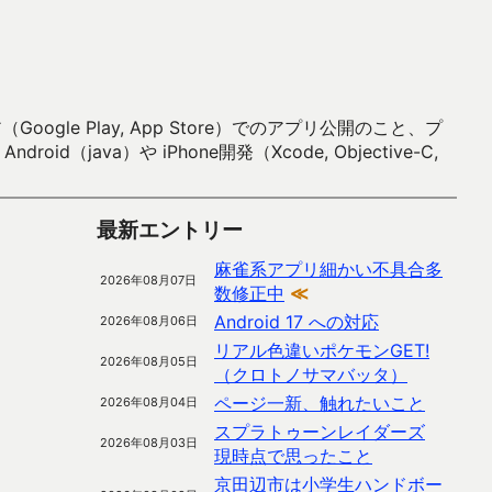
 Play, App Store）でのアプリ公開のこと、プ
）や iPhone開発（Xcode, Objective-C,
最新エントリー
麻雀系アプリ細かい不具合多
2026年08月07日
数修正中
≪
Android 17 への対応
2026年08月06日
リアル色違いポケモンGET!
2026年08月05日
（クロトノサマバッタ）
ページ一新、触れたいこと
2026年08月04日
スプラトゥーンレイダーズ
2026年08月03日
現時点で思ったこと
京田辺市は小学生ハンドボー