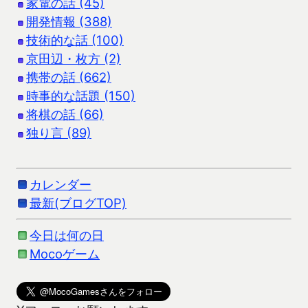
家電の話 (45)
開発情報 (388)
技術的な話 (100)
京田辺・枚方 (2)
携帯の話 (662)
時事的な話題 (150)
将棋の話 (66)
独り言 (89)
カレンダー
最新(ブログTOP)
今日は何の日
Mocoゲーム