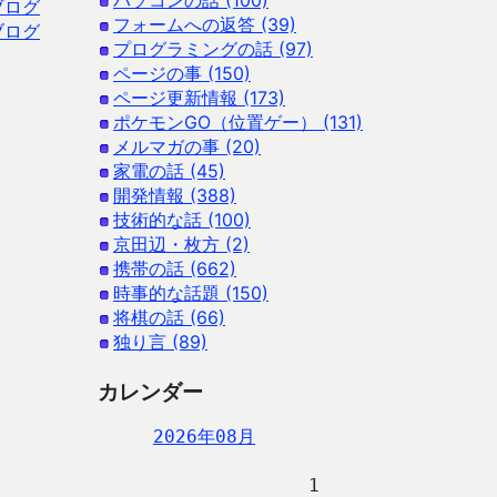
パソコンの話 (100)
ブログ
フォームへの返答 (39)
ブログ
プログラミングの話 (97)
ページの事 (150)
ページ更新情報 (173)
ポケモンGO（位置ゲー） (131)
メルマガの事 (20)
家電の話 (45)
開発情報 (388)
技術的な話 (100)
京田辺・枚方 (2)
携帯の話 (662)
時事的な話題 (150)
将棋の話 (66)
独り言 (89)
カレンダー
2026年08月
                   1