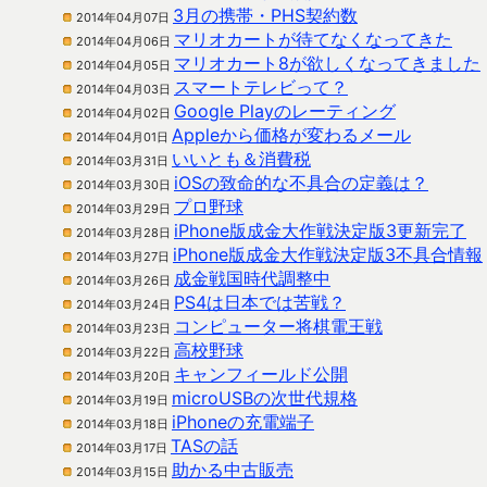
3月の携帯・PHS契約数
2014年04月07日
マリオカートが待てなくなってきた
2014年04月06日
マリオカート8が欲しくなってきました
2014年04月05日
スマートテレビって？
2014年04月03日
Google Playのレーティング
2014年04月02日
Appleから価格が変わるメール
2014年04月01日
いいとも＆消費税
2014年03月31日
iOSの致命的な不具合の定義は？
2014年03月30日
プロ野球
2014年03月29日
iPhone版成金大作戦決定版3更新完了
2014年03月28日
iPhone版成金大作戦決定版3不具合情報
2014年03月27日
成金戦国時代調整中
2014年03月26日
PS4は日本では苦戦？
2014年03月24日
コンピューター将棋電王戦
2014年03月23日
高校野球
2014年03月22日
キャンフィールド公開
2014年03月20日
microUSBの次世代規格
2014年03月19日
iPhoneの充電端子
2014年03月18日
TASの話
2014年03月17日
助かる中古販売
2014年03月15日