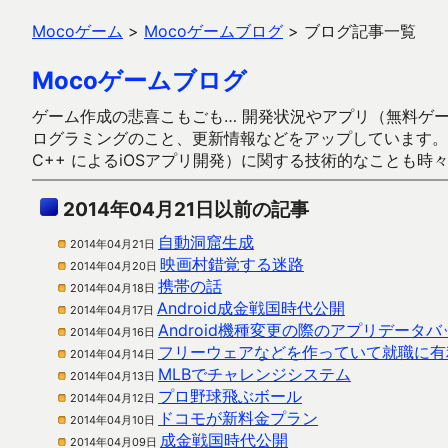
Mocoゲーム
>
Mocoゲームブログ
>
ブログ記事一覧
Mocoゲームブログ
ゲーム作成の悲喜こもごも… 開発状況やアプリ（無料ゲーム多
ログラミングのこと、更新情報などをアップしています。ガラケー時代
C++ によるiOSアプリ開発）に関する技術的なことも時
2014年04月21日以前の記事
自動洞窟生成
2014年04月21日
映画村錯覚する迷路
2014年04月20日
携帯の話
2014年04月18日
Android成金戦国時代公開
2014年04月17日
Android機種変更の際のアプリデータ
2014年04月16日
フリーウェアなどを作っていて就職に有
2014年04月14日
MLBでチャレンジシステム
2014年04月13日
プロ野球飛ぶボール
2014年04月12日
ドコモが新料金プラン
2014年04月10日
成金戦国時代公開
2014年04月09日