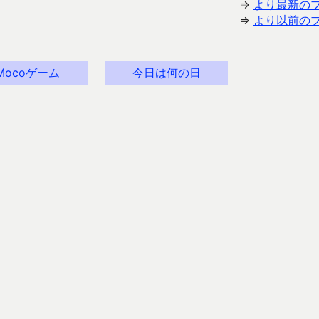
⇒
より最新の
⇒
より以前の
Mocoゲーム
今日は何の日