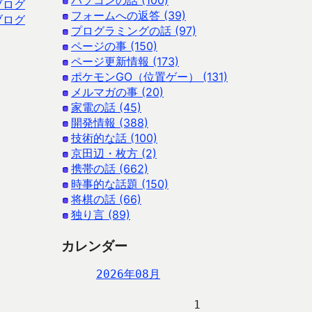
パソコンの話 (100)
ブログ
フォームへの返答 (39)
ブログ
プログラミングの話 (97)
ページの事 (150)
ページ更新情報 (173)
ポケモンGO（位置ゲー） (131)
メルマガの事 (20)
家電の話 (45)
開発情報 (388)
技術的な話 (100)
京田辺・枚方 (2)
携帯の話 (662)
時事的な話題 (150)
将棋の話 (66)
独り言 (89)
カレンダー
2026年08月
                   1