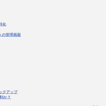
料化
ore の管理画面
バックアップ
利か？