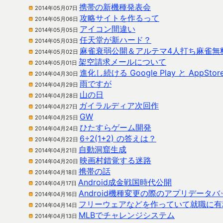
携帯の新機種発表会
2014年05月07日
攻略サイトを作るって
2014年05月06日
アイコン間違い
2014年05月05日
任天堂が新ハード？
2014年05月03日
麻雀衰弱公開＆アルテマ4人打ち麻雀無
2014年05月02日
架空請求メールについて
2014年05月01日
進化し続ける Google Play と AppSt
2014年04月30日
雨ですが
2014年04月29日
山の日
2014年04月28日
ガイラルディア次回作
2014年04月27日
GW
2014年04月25日
ひたすらゲーム開発
2014年04月24日
6÷2(1+2) の答えは？
2014年04月22日
自動洞窟生成
2014年04月21日
映画村錯覚する迷路
2014年04月20日
携帯の話
2014年04月18日
Android成金戦国時代公開
2014年04月17日
Android機種変更の際のアプリデータ
2014年04月16日
フリーウェアなどを作っていて就職に有
2014年04月14日
MLBでチャレンジシステム
2014年04月13日