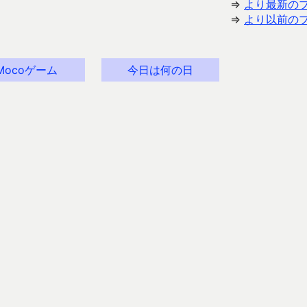
⇒
より最新の
⇒
より以前の
Mocoゲーム
今日は何の日