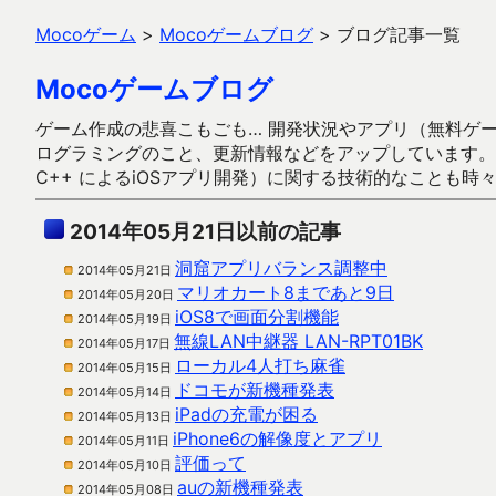
Mocoゲーム
>
Mocoゲームブログ
>
ブログ記事一覧
Mocoゲームブログ
ゲーム作成の悲喜こもごも… 開発状況やアプリ（無料ゲーム多
ログラミングのこと、更新情報などをアップしています。ガラケー時代
C++ によるiOSアプリ開発）に関する技術的なことも時
2014年05月21日以前の記事
洞窟アプリバランス調整中
2014年05月21日
マリオカート8まであと9日
2014年05月20日
iOS8で画面分割機能
2014年05月19日
無線LAN中継器 LAN-RPT01BK
2014年05月17日
ローカル4人打ち麻雀
2014年05月15日
ドコモが新機種発表
2014年05月14日
iPadの充電が困る
2014年05月13日
iPhone6の解像度とアプリ
2014年05月11日
評価って
2014年05月10日
auの新機種発表
2014年05月08日