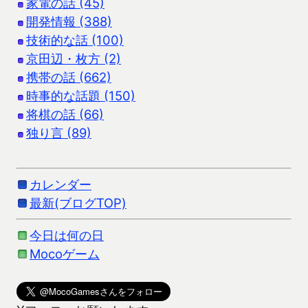
家電の話 (45)
開発情報 (388)
技術的な話 (100)
京田辺・枚方 (2)
携帯の話 (662)
時事的な話題 (150)
将棋の話 (66)
独り言 (89)
カレンダー
最新(ブログTOP)
今日は何の日
Mocoゲーム