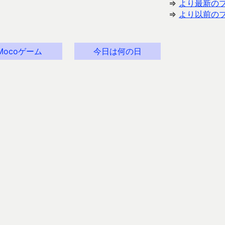
⇒
より最新の
⇒
より以前の
Mocoゲーム
今日は何の日