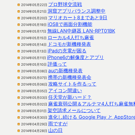
プロ野球交流戦
2014年05月22日
洞窟アプリバランス調整中
2014年05月21日
マリオカート8まであと9日
2014年05月20日
iOS8で画面分割機能
2014年05月19日
無線LAN中継器 LAN-RPT01BK
2014年05月17日
ローカル4人打ち麻雀
2014年05月15日
ドコモが新機種発表
2014年05月14日
iPadの充電が困る
2014年05月13日
iPhone6の解像度とアプリ
2014年05月11日
評価って
2014年05月10日
auの新機種発表
2014年05月08日
携帯の新機種発表会
2014年05月07日
攻略サイトを作るって
2014年05月06日
アイコン間違い
2014年05月05日
任天堂が新ハード？
2014年05月03日
麻雀衰弱公開＆アルテマ4人打ち麻雀無
2014年05月02日
架空請求メールについて
2014年05月01日
進化し続ける Google Play と AppSt
2014年04月30日
雨ですが
2014年04月29日
山の日
2014年04月28日