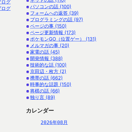
ネットの話 (110)
ブログ
パソコンの話 (100)
ブログ
フォームへの返答 (39)
プログラミングの話 (97)
ページの事 (150)
ページ更新情報 (173)
ポケモンGO（位置ゲー） (131)
メルマガの事 (20)
家電の話 (45)
開発情報 (388)
技術的な話 (100)
京田辺・枚方 (2)
携帯の話 (662)
時事的な話題 (150)
将棋の話 (66)
独り言 (89)
カレンダー
2026年08月