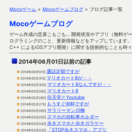
Mocoゲーム
>
Mocoゲームブログ
>
ブログ記事一覧
Mocoゲームブログ
ゲーム作成の悲喜こもごも… 開発状況やアプリ（無料ゲーム多
ログラミングのこと、更新情報などをアップしています。ガラケー時代
C++ によるiOSアプリ開発）に関する技術的なことも時
2014年06月01日以前の記事
通話定額ですが
2014年06月01日
マリオカート8が・・
2014年05月31日
マリオカート8なんですが・・
2014年05月30日
マリオカート8
2014年05月29日
任天堂とYoutube
2014年05月28日
もうすぐW杯ですが
2014年05月27日
サラリーマン川柳
2014年05月26日
スマホの自転車ホルダー
2014年05月25日
歩きスマホと歩きガラケー
2014年05月24日
「STOP歩きスマホ」アプリ
2014年05月23日