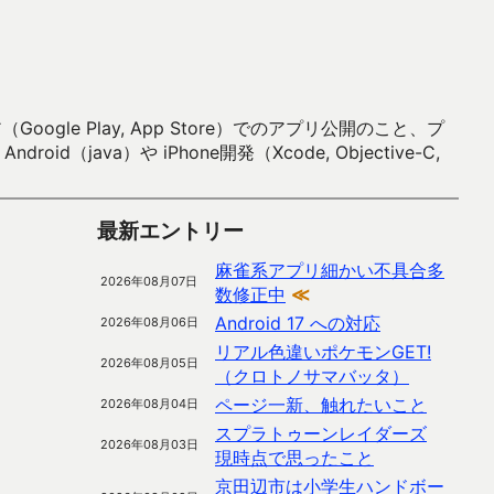
 Play, App Store）でのアプリ公開のこと、プ
）や iPhone開発（Xcode, Objective-C,
最新エントリー
麻雀系アプリ細かい不具合多
2026年08月07日
数修正中
≪
Android 17 への対応
2026年08月06日
リアル色違いポケモンGET!
2026年08月05日
（クロトノサマバッタ）
ページ一新、触れたいこと
2026年08月04日
スプラトゥーンレイダーズ
2026年08月03日
現時点で思ったこと
京田辺市は小学生ハンドボー