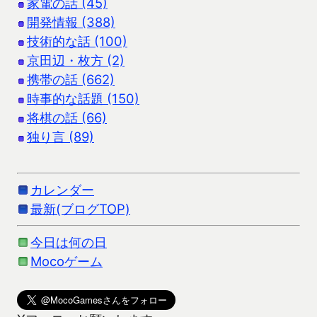
家電の話 (45)
開発情報 (388)
技術的な話 (100)
京田辺・枚方 (2)
携帯の話 (662)
時事的な話題 (150)
将棋の話 (66)
独り言 (89)
カレンダー
最新(ブログTOP)
今日は何の日
Mocoゲーム