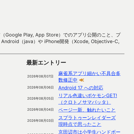
 Play, App Store）でのアプリ公開のこと、プ
）や iPhone開発（Xcode, Objective-C,
最新エントリー
麻雀系アプリ細かい不具合多
2026年08月07日
数修正中
≪
Android 17 への対応
2026年08月06日
リアル色違いポケモンGET!
2026年08月05日
（クロトノサマバッタ）
ページ一新、触れたいこと
2026年08月04日
スプラトゥーンレイダーズ
2026年08月03日
現時点で思ったこと
京田辺市は小学生ハンドボー