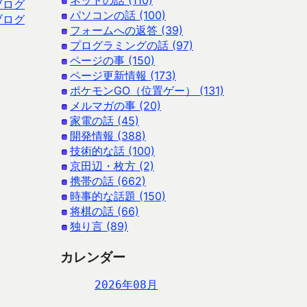
ネットの話 (110)
ブログ
パソコンの話 (100)
ブログ
フォームへの返答 (39)
プログラミングの話 (97)
ページの事 (150)
ページ更新情報 (173)
ポケモンGO（位置ゲー） (131)
メルマガの事 (20)
家電の話 (45)
開発情報 (388)
技術的な話 (100)
京田辺・枚方 (2)
携帯の話 (662)
時事的な話題 (150)
将棋の話 (66)
独り言 (89)
カレンダー
2026年08月