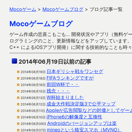
Mocoゲーム
>
Mocoゲームブログ
>
ブログ記事一覧
Mocoゲームブログ
ゲーム作成の悲喜こもごも… 開発状況やアプリ（無料ゲーム多
ログラミングのこと、更新情報などをアップしています。ガラケー時代
C++ によるiOSアプリ開発）に関する技術的なことも時
2014年06月19日以前の記事
日本ギリシャ戦をワンセグ
2014年06月19日
FIFAランキングですが
2014年06月18日
前回W杯で・・
2014年06月16日
残念・・・
2014年06月15日
W杯始まりました
2014年06月13日
成金大作戦決定版3で公平マップ
2014年06月12日
Appleが広告閲覧などの対価としてゲ
2014年06月11日
iPhone6の解像度と互換性
2014年06月10日
Androidのバージョンアップは楽
2014年06月09日
mineoという格安スマホ（MVNO）
2014年06月07日