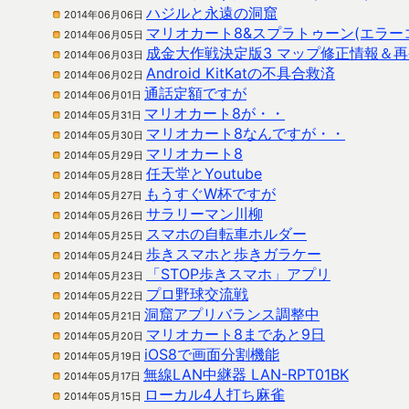
ハジルと永遠の洞窟
2014年06月06日
マリオカート8&スプラトゥーン(エラーコード
2014年06月05日
成金大作戦決定版3 マップ修正情報＆
2014年06月03日
Android KitKatの不具合救済
2014年06月02日
通話定額ですが
2014年06月01日
マリオカート8が・・
2014年05月31日
マリオカート8なんですが・・
2014年05月30日
マリオカート8
2014年05月29日
任天堂とYoutube
2014年05月28日
もうすぐW杯ですが
2014年05月27日
サラリーマン川柳
2014年05月26日
スマホの自転車ホルダー
2014年05月25日
歩きスマホと歩きガラケー
2014年05月24日
「STOP歩きスマホ」アプリ
2014年05月23日
プロ野球交流戦
2014年05月22日
洞窟アプリバランス調整中
2014年05月21日
マリオカート8まであと9日
2014年05月20日
iOS8で画面分割機能
2014年05月19日
無線LAN中継器 LAN-RPT01BK
2014年05月17日
ローカル4人打ち麻雀
2014年05月15日