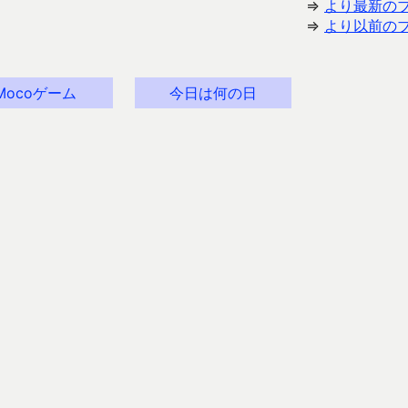
⇒
より最新の
⇒
より以前の
Mocoゲーム
今日は何の日