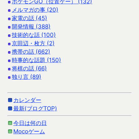
ポケモンGO（位置ゲー） (132)
メルマガの事 (20)
家電の話 (45)
開発情報 (388)
技術的な話 (100)
京田辺・枚方 (2)
携帯の話 (662)
時事的な話題 (150)
将棋の話 (66)
独り言 (89)
カレンダー
最新(ブログTOP)
今日は何の日
Mocoゲーム