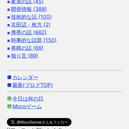
家電の話 (45)
開発情報 (388)
技術的な話 (100)
京田辺・枚方 (2)
携帯の話 (662)
時事的な話題 (150)
将棋の話 (66)
独り言 (89)
カレンダー
最新(ブログTOP)
今日は何の日
Mocoゲーム