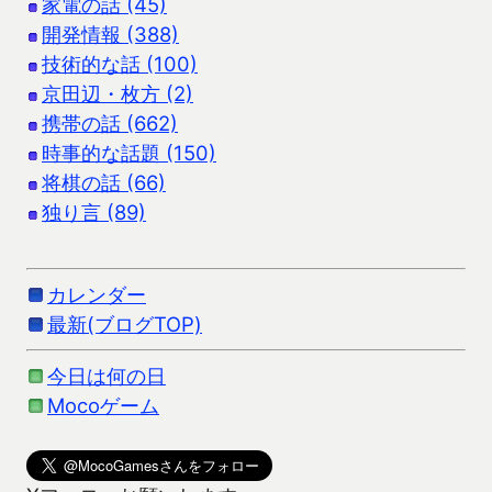
家電の話 (45)
開発情報 (388)
技術的な話 (100)
京田辺・枚方 (2)
携帯の話 (662)
時事的な話題 (150)
将棋の話 (66)
独り言 (89)
カレンダー
最新(ブログTOP)
今日は何の日
Mocoゲーム