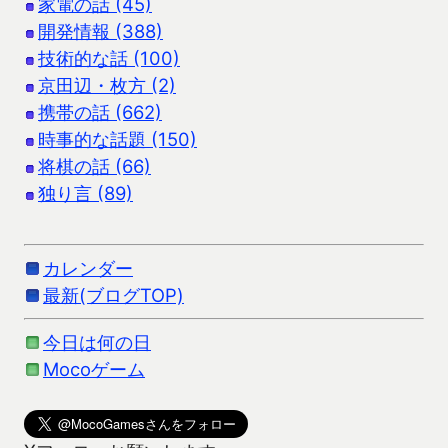
家電の話 (45)
開発情報 (388)
技術的な話 (100)
京田辺・枚方 (2)
携帯の話 (662)
時事的な話題 (150)
将棋の話 (66)
独り言 (89)
カレンダー
最新(ブログTOP)
今日は何の日
Mocoゲーム