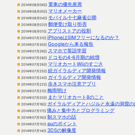
電車の優先座席
2014年08月06日
マリオメーカー
2014年08月05日
モバイル十七麻雀公開
2014年08月04日
郵便受け取り拒否
2014年08月02日
アプリストアの役割
2014年08月01日
iPhoneはSIMフリーになるのか？
2014年07月31日
Googleから来る報告
2014年07月30日
スマホで英語学習
2014年07月29日
ドコモの4-6月期の純増
2014年07月28日
マリオカートWiiのすごさ
2014年07月26日
続ガイラルディア開発情報
2014年07月25日
ガイラルディア開発情報
2014年07月24日
歩きスマホ注意アプリ
2014年07月22日
梅雨明け
2014年07月21日
またマリオカート8のこと
2014年07月20日
ガイラルディアとハジルと永遠の洞窟の
2014年07月18日
痛みと集中力とプログラミング
2014年07月17日
制スマホの話
2014年07月16日
auのポイント
2014年07月15日
3DSの解像度
2014年07月14日