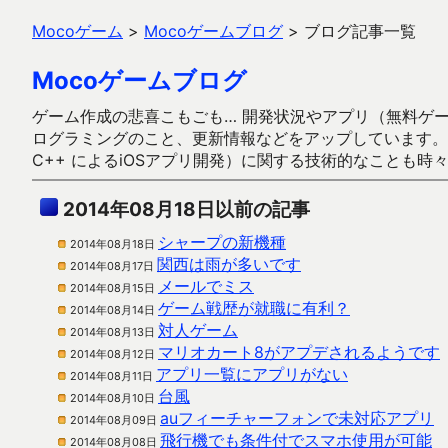
Mocoゲーム
>
Mocoゲームブログ
>
ブログ記事一覧
Mocoゲームブログ
ゲーム作成の悲喜こもごも… 開発状況やアプリ（無料ゲーム多
ログラミングのこと、更新情報などをアップしています。ガラケー時代
C++ によるiOSアプリ開発）に関する技術的なことも時
2014年08月18日以前の記事
シャープの新機種
2014年08月18日
関西は雨が多いです
2014年08月17日
メールでミス
2014年08月15日
ゲーム戦歴が就職に有利？
2014年08月14日
対人ゲーム
2014年08月13日
マリオカート8がアプデされるようです
2014年08月12日
アプリ一覧にアプリがない
2014年08月11日
台風
2014年08月10日
auフィーチャーフォンで未対応アプリ
2014年08月09日
飛行機でも条件付でスマホ使用が可能
2014年08月08日