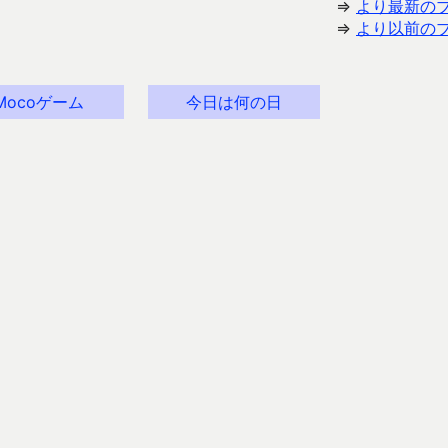
⇒
より最新の
⇒
より以前の
Mocoゲーム
今日は何の日