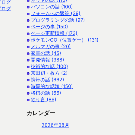
ネットの話 (110)
ブログ
パソコンの話 (100)
ブログ
フォームへの返答 (39)
プログラミングの話 (97)
ページの事 (150)
ページ更新情報 (173)
ポケモンGO（位置ゲー） (131)
メルマガの事 (20)
家電の話 (45)
開発情報 (388)
技術的な話 (100)
京田辺・枚方 (2)
携帯の話 (662)
時事的な話題 (150)
将棋の話 (66)
独り言 (89)
カレンダー
2026年08月