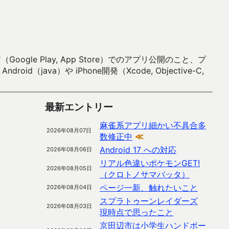
 Play, App Store）でのアプリ公開のこと、プ
）や iPhone開発（Xcode, Objective-C,
最新エントリー
麻雀系アプリ細かい不具合多
2026年08月07日
数修正中
≪
Android 17 への対応
2026年08月06日
リアル色違いポケモンGET!
2026年08月05日
（クロトノサマバッタ）
ページ一新、触れたいこと
2026年08月04日
スプラトゥーンレイダーズ
2026年08月03日
現時点で思ったこと
京田辺市は小学生ハンドボー