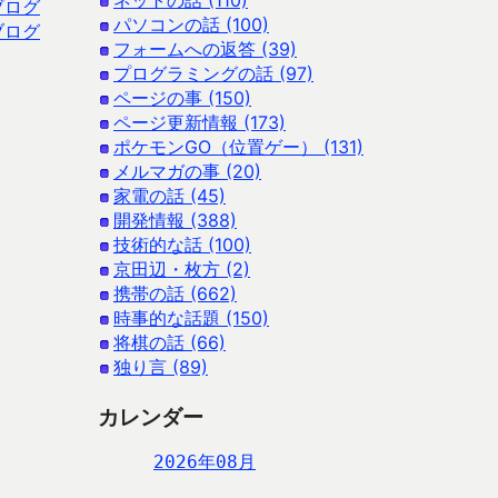
ネットの話 (110)
ブログ
パソコンの話 (100)
ブログ
フォームへの返答 (39)
プログラミングの話 (97)
ページの事 (150)
ページ更新情報 (173)
ポケモンGO（位置ゲー） (131)
メルマガの事 (20)
家電の話 (45)
開発情報 (388)
技術的な話 (100)
京田辺・枚方 (2)
携帯の話 (662)
時事的な話題 (150)
将棋の話 (66)
独り言 (89)
カレンダー
2026年08月