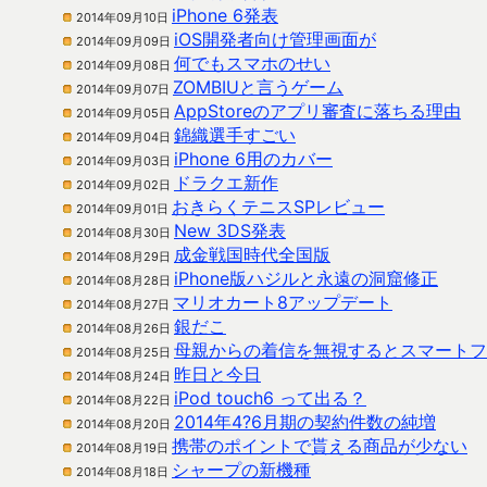
iPhone 6発表
2014年09月10日
iOS開発者向け管理画面が
2014年09月09日
何でもスマホのせい
2014年09月08日
ZOMBIUと言うゲーム
2014年09月07日
AppStoreのアプリ審査に落ちる理由
2014年09月05日
錦織選手すごい
2014年09月04日
iPhone 6用のカバー
2014年09月03日
ドラクエ新作
2014年09月02日
おきらくテニスSPレビュー
2014年09月01日
New 3DS発表
2014年08月30日
成金戦国時代全国版
2014年08月29日
iPhone版ハジルと永遠の洞窟修正
2014年08月28日
マリオカート8アップデート
2014年08月27日
銀だこ
2014年08月26日
母親からの着信を無視するとスマートフ
2014年08月25日
昨日と今日
2014年08月24日
iPod touch6 って出る？
2014年08月22日
2014年4?6月期の契約件数の純増
2014年08月20日
携帯のポイントで貰える商品が少ない
2014年08月19日
シャープの新機種
2014年08月18日