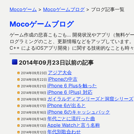
Mocoゲーム
>
Mocoゲームブログ
>
ブログ記事一覧
Mocoゲームブログ
ゲーム作成の悲喜こもごも… 開発状況やアプリ（無料ゲーム多
ログラミングのこと、更新情報などをアップしています。ガラケー時代
C++ によるiOSアプリ開発）に関する技術的なことも時
2014年09月23日以前の記事
アジア大会
2014年09月23日
iPhoneの中古
2014年09月22日
iPhone 6 Plusを触った
2014年09月21日
iPhone 6 (Plus) 対応
2014年09月19日
ガイラルディアシリーズと洞窟シリーズ
2014年09月18日
iPhone 6が出ると
2014年09月17日
iPhone 6のキャッシュバック
2014年09月16日
年代ごとに流行った曲
2014年09月14日
Apple Watchと言う名称
2014年09月13日
年代別歌合わせ
2014年09月12日