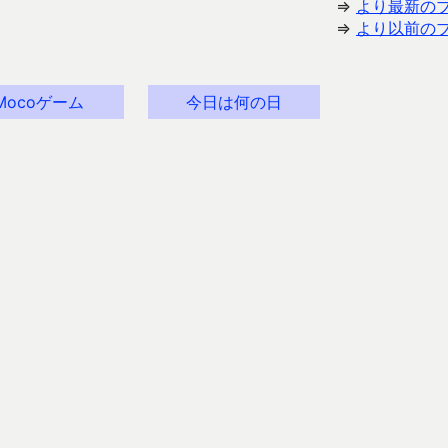
⇒
より最新の
⇒
より以前の
Mocoゲーム
今日は何の日