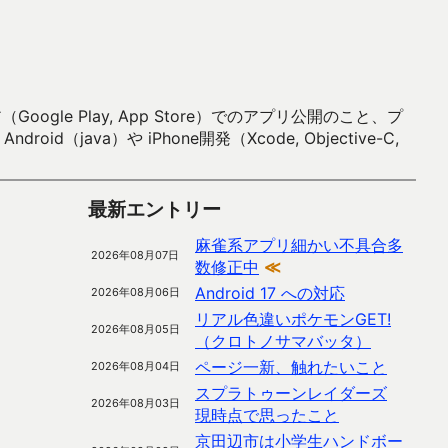
 Play, App Store）でのアプリ公開のこと、プ
）や iPhone開発（Xcode, Objective-C,
最新エントリー
麻雀系アプリ細かい不具合多
2026年08月07日
数修正中
≪
Android 17 への対応
2026年08月06日
リアル色違いポケモンGET!
2026年08月05日
（クロトノサマバッタ）
ページ一新、触れたいこと
2026年08月04日
スプラトゥーンレイダーズ
2026年08月03日
現時点で思ったこと
京田辺市は小学生ハンドボー