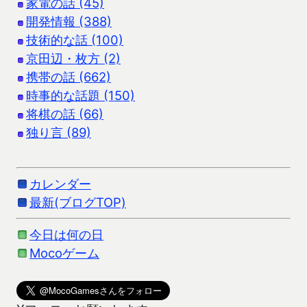
家電の話 (45)
開発情報 (388)
技術的な話 (100)
京田辺・枚方 (2)
携帯の話 (662)
時事的な話題 (150)
将棋の話 (66)
独り言 (89)
カレンダー
最新(ブログTOP)
今日は何の日
Mocoゲーム