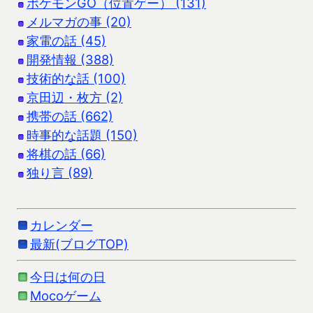
ポケモンGO（位置ゲー） (131)
メルマガの事 (20)
家電の話 (45)
開発情報 (388)
技術的な話 (100)
京田辺・枚方 (2)
携帯の話 (662)
時事的な話題 (150)
将棋の話 (66)
独り言 (89)
カレンダー
最新(ブログTOP)
今日は何の日
Mocoゲーム