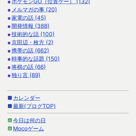
ポケモンGO（位置ゲー） (132)
メルマガの事 (20)
家電の話 (45)
開発情報 (388)
技術的な話 (100)
京田辺・枚方 (2)
携帯の話 (662)
時事的な話題 (150)
将棋の話 (66)
独り言 (89)
カレンダー
最新(ブログTOP)
今日は何の日
Mocoゲーム