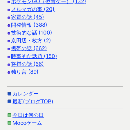
ポケモンGO（位置ゲー） (132)
メルマガの事 (20)
家電の話 (45)
開発情報 (388)
技術的な話 (100)
京田辺・枚方 (2)
携帯の話 (662)
時事的な話題 (150)
将棋の話 (66)
独り言 (89)
カレンダー
最新(ブログTOP)
今日は何の日
Mocoゲーム