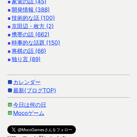
家電の話 (45)
開発情報 (388)
技術的な話 (100)
京田辺・枚方 (2)
携帯の話 (662)
時事的な話題 (150)
将棋の話 (66)
独り言 (89)
カレンダー
最新(ブログTOP)
今日は何の日
Mocoゲーム