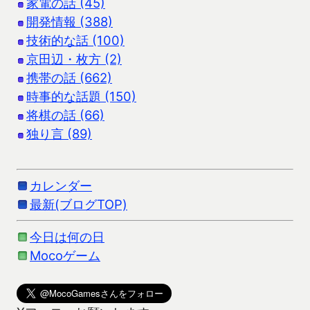
家電の話 (45)
開発情報 (388)
技術的な話 (100)
京田辺・枚方 (2)
携帯の話 (662)
時事的な話題 (150)
将棋の話 (66)
独り言 (89)
カレンダー
最新(ブログTOP)
今日は何の日
Mocoゲーム