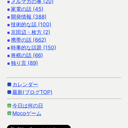
メルマガの事 (20)
家電の話 (45)
開発情報 (388)
技術的な話 (100)
京田辺・枚方 (2)
携帯の話 (662)
時事的な話題 (150)
将棋の話 (66)
独り言 (89)
カレンダー
最新(ブログTOP)
今日は何の日
Mocoゲーム