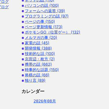
ネットの話 (110)
ブログ
パソコンの話 (100)
ブログ
フォームへの返答 (39)
プログラミングの話 (97)
ページの事 (150)
ページ更新情報 (173)
ポケモンGO（位置ゲー） (132)
メルマガの事 (20)
家電の話 (45)
開発情報 (388)
技術的な話 (100)
京田辺・枚方 (2)
携帯の話 (662)
時事的な話題 (150)
将棋の話 (66)
独り言 (89)
カレンダー
2026年08月