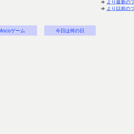
⇒
より最新の
⇒
より以前の
Mocoゲーム
今日は何の日