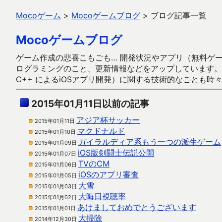
Mocoゲーム
>
Mocoゲームブログ
>
ブログ記事一覧
Mocoゲームブログ
ゲーム作成の悲喜こもごも… 開発状況やアプリ（無料ゲーム多
ログラミングのこと、更新情報などをアップしています。ガラケー時代
C++ によるiOSアプリ開発）に関する技術的なことも時
2015年01月11日以前の記事
アジア杯サッカー
2015年01月11日
マクドナルド
2015年01月10日
ガイラルディア系もう一つの派生ゲーム
2015年01月09日
iOS版剣闘士伝説公開
2015年01月07日
TVのCM
2015年01月06日
iOSのアプリ審査
2015年01月05日
大雪
2015年01月03日
大晦日視聴率
2015年01月02日
あけましておめでとうございます
2015年01月01日
大掃除
2014年12月30日