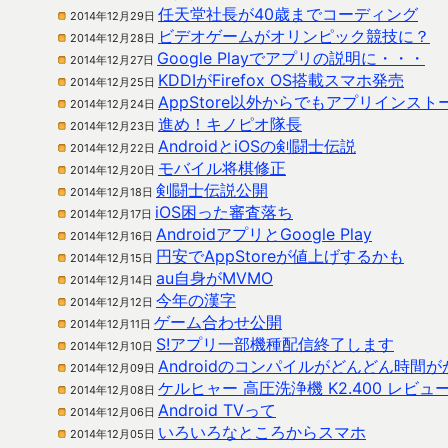
任天堂社長が40歳までコーディング
2014年12月29日
ビデオゲームがオリンピック競技に？
2014年12月28日
Google Playでアプリの説明に・・・
2014年12月27日
KDDIがFirefox OS搭載スマホ発売
2014年12月25日
AppStore以外からでもアプリインス
2014年12月24日
進め！キノピオ隊長
2014年12月23日
AndroidとiOSの剣闘士伝説
2014年12月22日
モバイル将棋修正
2014年12月20日
剣闘士伝説公開
2014年12月18日
iOS困った審査落ち
2014年12月17日
AndroidアプリとGoogle Play
2014年12月16日
円安でAppStoreが値上げするかも
2014年12月15日
au自身がMVMO
2014年12月14日
今年の漢字
2014年12月12日
ゲーム合わせ公開
2014年12月11日
S!アプリ一部機種配信終了します
2014年12月10日
Androidのコンパイルがどんどん時間
2014年12月09日
ケルヒャー 高圧洗浄機 K2.400 レビュ
2014年12月08日
Android TVって
2014年12月06日
いろいろなところからスマホ
2014年12月05日