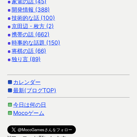
家電の話 (45)
開発情報 (388)
技術的な話 (100)
京田辺・枚方 (2)
携帯の話 (662)
時事的な話題 (150)
将棋の話 (66)
独り言 (89)
カレンダー
最新(ブログTOP)
今日は何の日
Mocoゲーム