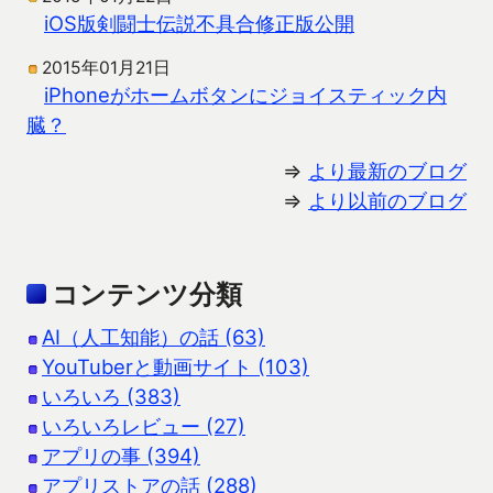
iOS版剣闘士伝説不具合修正版公開
2015年01月21日
iPhoneがホームボタンにジョイスティック内
臓？
⇒
より最新のブログ
⇒
より以前のブログ
コンテンツ分類
AI（人工知能）の話 (63)
YouTuberと動画サイト (103)
いろいろ (383)
いろいろレビュー (27)
アプリの事 (394)
アプリストアの話 (288)