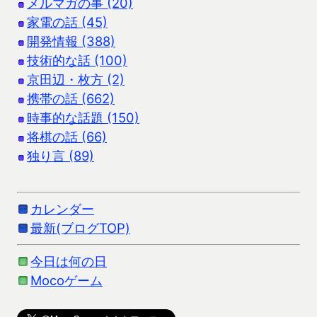
メルマガの事 (20)
家電の話 (45)
開発情報 (388)
技術的な話 (100)
京田辺・枚方 (2)
携帯の話 (662)
時事的な話題 (150)
将棋の話 (66)
独り言 (89)
カレンダー
最新(ブログTOP)
今日は何の日
Mocoゲーム