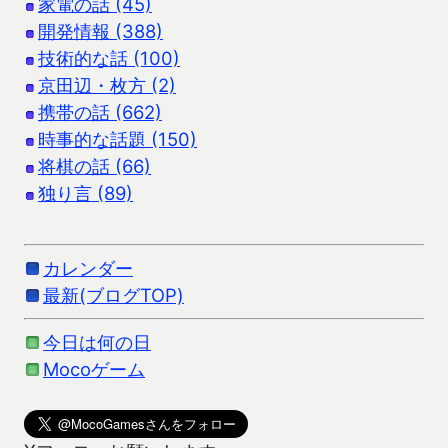
家電の話 (45)
開発情報 (388)
技術的な話 (100)
京田辺・枚方 (2)
携帯の話 (662)
時事的な話題 (150)
将棋の話 (66)
独り言 (89)
カレンダー
最新(ブログTOP)
今日は何の日
Mocoゲーム