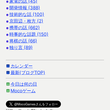
家電の話 (45)
開発情報 (388)
技術的な話 (100)
京田辺・枚方 (2)
携帯の話 (662)
時事的な話題 (150)
将棋の話 (66)
独り言 (89)
カレンダー
最新(ブログTOP)
今日は何の日
Mocoゲーム