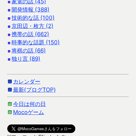
家電の話 (45)
開発情報 (388)
技術的な話 (100)
京田辺・枚方 (2)
携帯の話 (662)
時事的な話題 (150)
将棋の話 (66)
独り言 (89)
カレンダー
最新(ブログTOP)
今日は何の日
Mocoゲーム