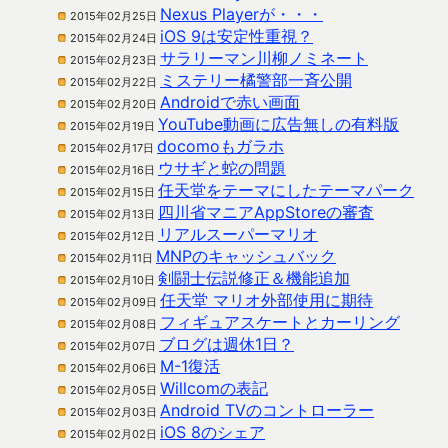
Nexus Playerが・・・
2015年02月25日
iOS 9は安定性重視？
2015年02月24日
サラリーマン川柳ノミネート
2015年02月23日
ミステリー橘警部一斉公開
2015年02月22日
Androidで赤い画面
2015年02月20日
YouTube動画に広告無しの有料版
2015年02月19日
docomoもガラホ
2015年02月17日
ウサギと蛇の問題
2015年02月16日
任天堂をテーマにしたテーマパーク
2015年02月15日
四川省マニアAppStoreの審査
2015年02月13日
リアルスーパーマリオ
2015年02月12日
MNPのキャッシュバック
2015年02月11日
剣闘士伝説修正＆機能追加
2015年02月10日
任天堂 マリオ外部使用に期待
2015年02月09日
フィギュアスケートとカーリング
2015年02月08日
ブログは週休1日？
2015年02月07日
M-1復活
2015年02月06日
Willcomの表記
2015年02月05日
Android TVのコントローラー
2015年02月03日
iOS 8のシェア
2015年02月02日