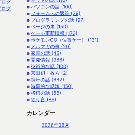
ネットの話 (110)
ブログ
パソコンの話 (100)
ブログ
フォームへの返答 (39)
プログラミングの話 (97)
ページの事 (150)
ページ更新情報 (173)
ポケモンGO（位置ゲー） (131)
メルマガの事 (20)
家電の話 (45)
開発情報 (388)
技術的な話 (100)
京田辺・枚方 (2)
携帯の話 (662)
時事的な話題 (150)
将棋の話 (66)
独り言 (89)
カレンダー
2026年08月