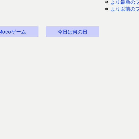
⇒
より最新の
⇒
より以前の
Mocoゲーム
今日は何の日