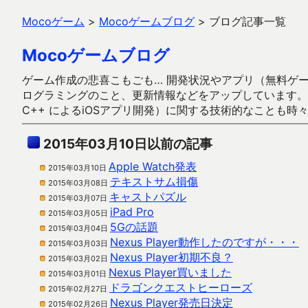
Mocoゲーム
>
Mocoゲームブログ
>
ブログ記事一覧
Mocoゲームブログ
ゲーム作成の悲喜こもごも… 開発状況やアプリ（無料ゲーム多
ログラミングのこと、更新情報などをアップしています。ガラケー時代
C++ によるiOSアプリ開発）に関する技術的なことも時
2015年03月10日以前の記事
Apple Watch発表
2015年03月10日
テキストサム損傷
2015年03月08日
キャストパズル
2015年03月07日
iPad Pro
2015年03月05日
5Gの話題
2015年03月04日
Nexus Player動作したのですが・・・
2015年03月03日
Nexus Player初期不良？
2015年03月02日
Nexus Player買いました
2015年03月01日
ドラゴンクエストヒーローズ
2015年02月27日
Nexus Player発売日決定
2015年02月26日