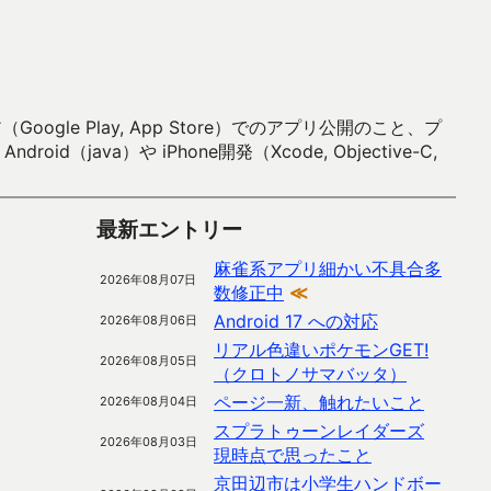
 Play, App Store）でのアプリ公開のこと、プ
）や iPhone開発（Xcode, Objective-C,
最新エントリー
麻雀系アプリ細かい不具合多
2026年08月07日
数修正中
≪
Android 17 への対応
2026年08月06日
リアル色違いポケモンGET!
2026年08月05日
（クロトノサマバッタ）
ページ一新、触れたいこと
2026年08月04日
スプラトゥーンレイダーズ
2026年08月03日
現時点で思ったこと
京田辺市は小学生ハンドボー