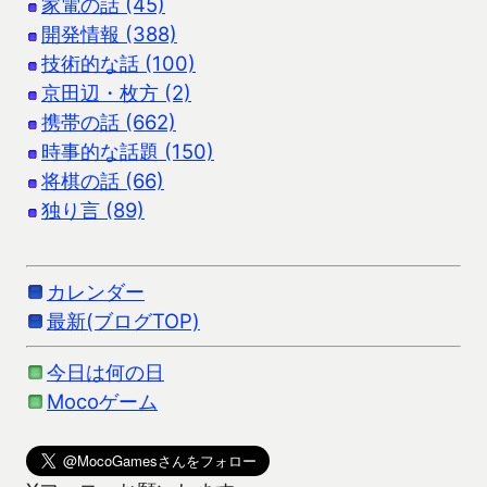
家電の話 (45)
開発情報 (388)
技術的な話 (100)
京田辺・枚方 (2)
携帯の話 (662)
時事的な話題 (150)
将棋の話 (66)
独り言 (89)
カレンダー
最新(ブログTOP)
今日は何の日
Mocoゲーム