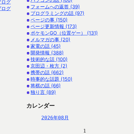
パソコンの話 (100)
ブログ
フォームへの返答 (39)
ブログ
プログラミングの話 (97)
ページの事 (150)
ページ更新情報 (173)
ポケモンGO（位置ゲー） (131)
メルマガの事 (20)
家電の話 (45)
開発情報 (388)
技術的な話 (100)
京田辺・枚方 (2)
携帯の話 (662)
時事的な話題 (150)
将棋の話 (66)
独り言 (89)
カレンダー
2026年08月
                   1