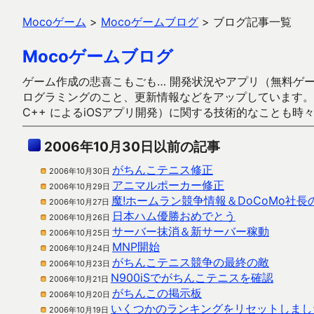
Mocoゲーム
>
Mocoゲームブログ
>
ブログ記事一覧
Mocoゲームブログ
ゲーム作成の悲喜こもごも… 開発状況やアプリ（無料ゲーム多
ログラミングのこと、更新情報などをアップしています。ガラケー時代
C++ によるiOSアプリ開発）に関する技術的なことも時
2006年10月30日以前の記事
がちんこテニス修正
2006年10月30日
アニマルポーカー修正
2006年10月29日
魔!ホームラン競争情報＆DoCoMo社長
2006年10月27日
日本ハム優勝おめでとう
2006年10月26日
サーバー抹消＆新サーバー稼動
2006年10月25日
MNP開始
2006年10月24日
がちんこテニス競争の最終の敵
2006年10月23日
N900iSでがちんこテニスを確認
2006年10月21日
がちんこの掲示板
2006年10月20日
いくつかのランキングをリセットしまし
2006年10月19日