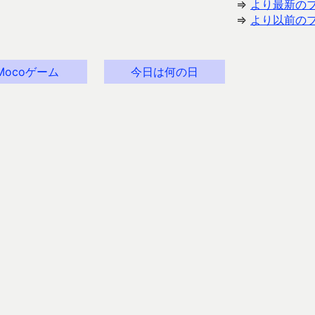
⇒
より最新の
⇒
より以前の
Mocoゲーム
今日は何の日