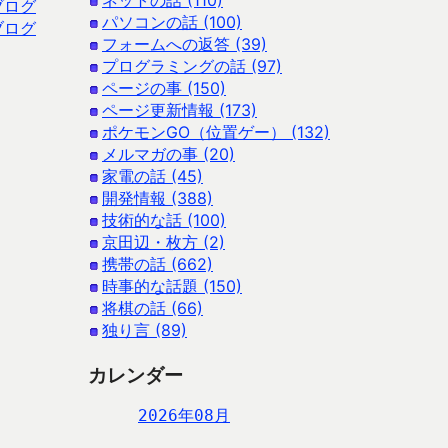
ネットの話 (110)
ブログ
パソコンの話 (100)
ブログ
フォームへの返答 (39)
プログラミングの話 (97)
ページの事 (150)
ページ更新情報 (173)
ポケモンGO（位置ゲー） (132)
メルマガの事 (20)
家電の話 (45)
開発情報 (388)
技術的な話 (100)
京田辺・枚方 (2)
携帯の話 (662)
時事的な話題 (150)
将棋の話 (66)
独り言 (89)
カレンダー
2026年08月