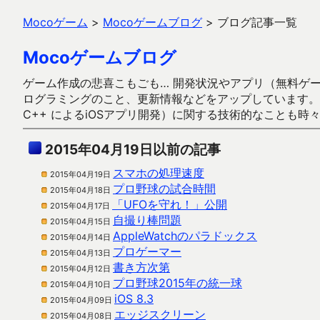
Mocoゲーム
>
Mocoゲームブログ
>
ブログ記事一覧
Mocoゲームブログ
ゲーム作成の悲喜こもごも… 開発状況やアプリ（無料ゲーム多
ログラミングのこと、更新情報などをアップしています。ガラケー時代
C++ によるiOSアプリ開発）に関する技術的なことも時
2015年04月19日以前の記事
スマホの処理速度
2015年04月19日
プロ野球の試合時間
2015年04月18日
「UFOを守れ！」公開
2015年04月17日
自撮り棒問題
2015年04月15日
AppleWatchのパラドックス
2015年04月14日
プロゲーマー
2015年04月13日
書き方次第
2015年04月12日
プロ野球2015年の統一球
2015年04月10日
iOS 8.3
2015年04月09日
エッジスクリーン
2015年04月08日