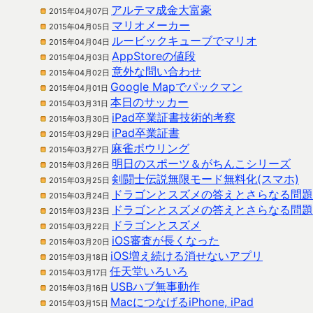
アルテマ成金大富豪
2015年04月07日
マリオメーカー
2015年04月05日
ルービックキューブでマリオ
2015年04月04日
AppStoreの値段
2015年04月03日
意外な問い合わせ
2015年04月02日
Google Mapでパックマン
2015年04月01日
本日のサッカー
2015年03月31日
iPad卒業証書技術的考察
2015年03月30日
iPad卒業証書
2015年03月29日
麻雀ボウリング
2015年03月27日
明日のスポーツ＆がちんこシリーズ
2015年03月26日
剣闘士伝説無限モード無料化(スマホ)
2015年03月25日
ドラゴンとスズメの答えとさらなる問題
2015年03月24日
ドラゴンとスズメの答えとさらなる問題
2015年03月23日
ドラゴンとスズメ
2015年03月22日
iOS審査が長くなった
2015年03月20日
iOS増え続ける消せないアプリ
2015年03月18日
任天堂いろいろ
2015年03月17日
USBハブ無事動作
2015年03月16日
MacにつなげるiPhone, iPad
2015年03月15日