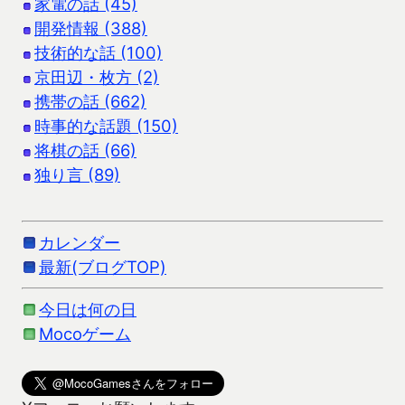
家電の話 (45)
開発情報 (388)
技術的な話 (100)
京田辺・枚方 (2)
携帯の話 (662)
時事的な話題 (150)
将棋の話 (66)
独り言 (89)
カレンダー
最新(ブログTOP)
今日は何の日
Mocoゲーム