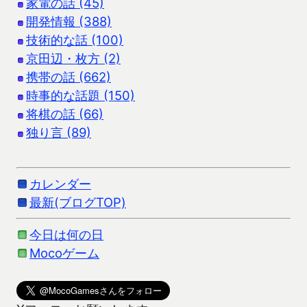
家電の話 (45)
開発情報 (388)
技術的な話 (100)
京田辺・枚方 (2)
携帯の話 (662)
時事的な話題 (150)
将棋の話 (66)
独り言 (89)
カレンダー
最新(ブログTOP)
今日は何の日
Mocoゲーム