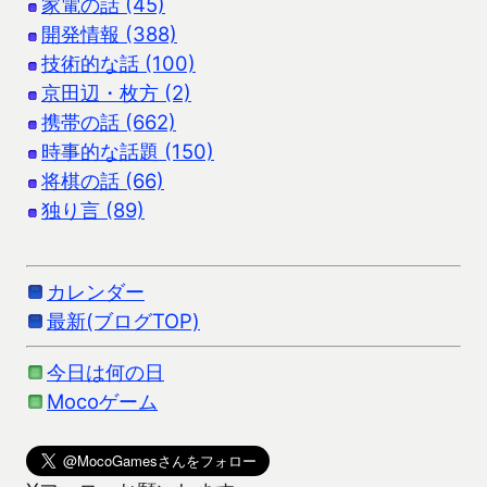
家電の話 (45)
開発情報 (388)
技術的な話 (100)
京田辺・枚方 (2)
携帯の話 (662)
時事的な話題 (150)
将棋の話 (66)
独り言 (89)
カレンダー
最新(ブログTOP)
今日は何の日
Mocoゲーム