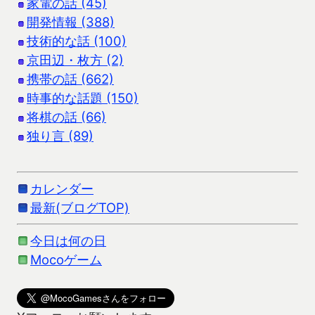
家電の話 (45)
開発情報 (388)
技術的な話 (100)
京田辺・枚方 (2)
携帯の話 (662)
時事的な話題 (150)
将棋の話 (66)
独り言 (89)
カレンダー
最新(ブログTOP)
今日は何の日
Mocoゲーム