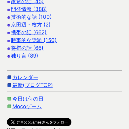
家電の話 (45)
開発情報 (388)
技術的な話 (100)
京田辺・枚方 (2)
携帯の話 (662)
時事的な話題 (150)
将棋の話 (66)
独り言 (89)
カレンダー
最新(ブログTOP)
今日は何の日
Mocoゲーム