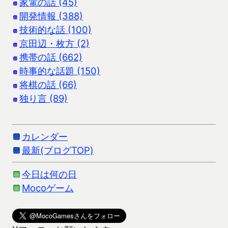
家電の話 (45)
開発情報 (388)
技術的な話 (100)
京田辺・枚方 (2)
携帯の話 (662)
時事的な話題 (150)
将棋の話 (66)
独り言 (89)
カレンダー
最新(ブログTOP)
今日は何の日
Mocoゲーム