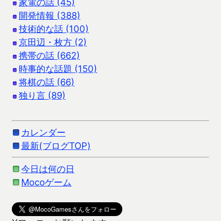
家電の話 (45)
開発情報 (388)
技術的な話 (100)
京田辺・枚方 (2)
携帯の話 (662)
時事的な話題 (150)
将棋の話 (66)
独り言 (89)
カレンダー
最新(ブログTOP)
今日は何の日
Mocoゲーム