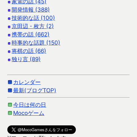
家電の話 (45)
開発情報 (388)
技術的な話 (100)
京田辺・枚方 (2)
携帯の話 (662)
時事的な話題 (150)
将棋の話 (66)
独り言 (89)
カレンダー
最新(ブログTOP)
今日は何の日
Mocoゲーム