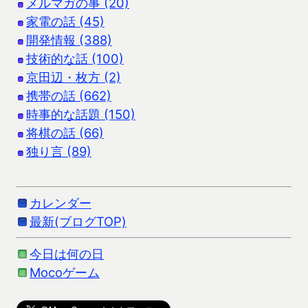
メルマガの事 (20)
家電の話 (45)
開発情報 (388)
技術的な話 (100)
京田辺・枚方 (2)
携帯の話 (662)
時事的な話題 (150)
将棋の話 (66)
独り言 (89)
カレンダー
最新(ブログTOP)
今日は何の日
Mocoゲーム