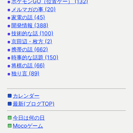
ポケモンGO（位置ゲー） (132)
メルマガの事 (20)
家電の話 (45)
開発情報 (388)
技術的な話 (100)
京田辺・枚方 (2)
携帯の話 (662)
時事的な話題 (150)
将棋の話 (66)
独り言 (89)
カレンダー
最新(ブログTOP)
今日は何の日
Mocoゲーム