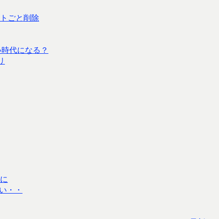
ウントごと削除
い時代になる？
リ
に
い・・