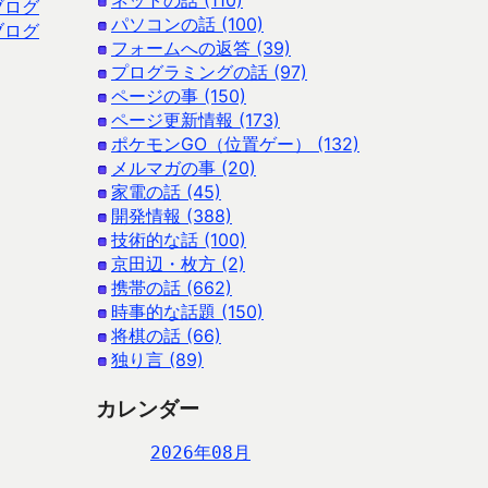
ネットの話 (110)
ブログ
パソコンの話 (100)
ブログ
フォームへの返答 (39)
プログラミングの話 (97)
ページの事 (150)
ページ更新情報 (173)
ポケモンGO（位置ゲー） (132)
メルマガの事 (20)
家電の話 (45)
開発情報 (388)
技術的な話 (100)
京田辺・枚方 (2)
携帯の話 (662)
時事的な話題 (150)
将棋の話 (66)
独り言 (89)
カレンダー
2026年08月