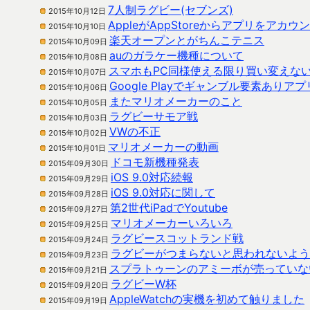
7人制ラグビー(セブンズ)
2015年10月12日
AppleがAppStoreからアプリをアカ
2015年10月10日
楽天オープンとがちんこテニス
2015年10月09日
auのガラケー機種について
2015年10月08日
スマホもPC同様使える限り買い変えな
2015年10月07日
Google Playでギャンブル要素ありアプ
2015年10月06日
またマリオメーカーのこと
2015年10月05日
ラグビーサモア戦
2015年10月03日
VWの不正
2015年10月02日
マリオメーカーの動画
2015年10月01日
ドコモ新機種発表
2015年09月30日
iOS 9.0対応続報
2015年09月29日
iOS 9.0対応に関して
2015年09月28日
第2世代iPadでYoutube
2015年09月27日
マリオメーカーいろいろ
2015年09月25日
ラグビースコットランド戦
2015年09月24日
ラグビーがつまらないと思われないよう
2015年09月23日
スプラトゥーンのアミーボが売っていな
2015年09月21日
ラグビーW杯
2015年09月20日
AppleWatchの実機を初めて触りました
2015年09月19日