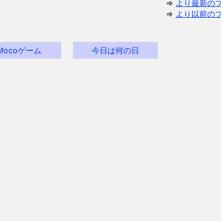
⇒
より最新の
⇒
より以前の
Mocoゲーム
今日は何の日