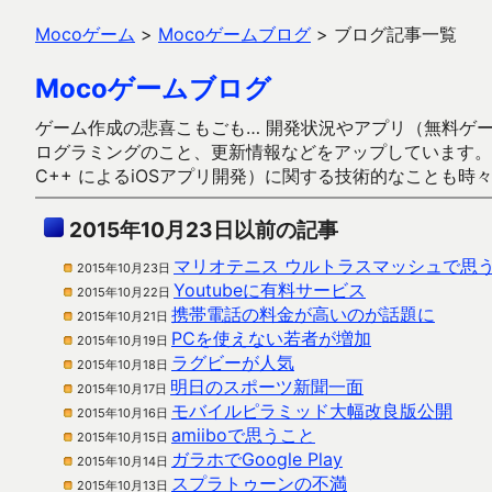
Mocoゲーム
>
Mocoゲームブログ
>
ブログ記事一覧
Mocoゲームブログ
ゲーム作成の悲喜こもごも… 開発状況やアプリ（無料ゲーム多
ログラミングのこと、更新情報などをアップしています。ガラケー時代
C++ によるiOSアプリ開発）に関する技術的なことも時
2015年10月23日以前の記事
マリオテニス ウルトラスマッシュで思
2015年10月23日
Youtubeに有料サービス
2015年10月22日
携帯電話の料金が高いのが話題に
2015年10月21日
PCを使えない若者が増加
2015年10月19日
ラグビーが人気
2015年10月18日
明日のスポーツ新聞一面
2015年10月17日
モバイルピラミッド大幅改良版公開
2015年10月16日
amiiboで思うこと
2015年10月15日
ガラホでGoogle Play
2015年10月14日
スプラトゥーンの不満
2015年10月13日