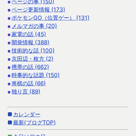
ページの事 (150)
ページ更新情報 (173)
ポケモンGO（位置ゲー） (131)
メルマガの事 (20)
家電の話 (45)
開発情報 (388)
技術的な話 (100)
京田辺・枚方 (2)
携帯の話 (662)
時事的な話題 (150)
将棋の話 (66)
独り言 (89)
カレンダー
最新(ブログTOP)