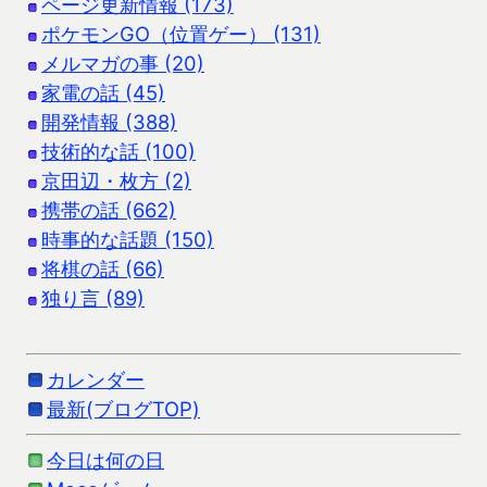
ページ更新情報 (173)
ポケモンGO（位置ゲー） (131)
メルマガの事 (20)
家電の話 (45)
開発情報 (388)
技術的な話 (100)
京田辺・枚方 (2)
携帯の話 (662)
時事的な話題 (150)
将棋の話 (66)
独り言 (89)
カレンダー
最新(ブログTOP)
今日は何の日