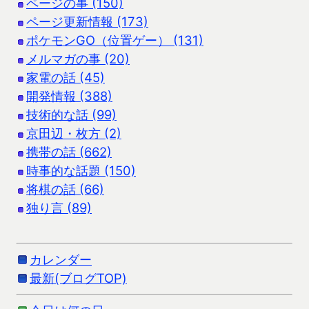
ページの事 (150)
ページ更新情報 (173)
ポケモンGO（位置ゲー） (131)
メルマガの事 (20)
家電の話 (45)
開発情報 (388)
技術的な話 (99)
京田辺・枚方 (2)
携帯の話 (662)
時事的な話題 (150)
将棋の話 (66)
独り言 (89)
カレンダー
最新(ブログTOP)