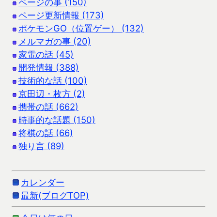
ページの事 (150)
ページ更新情報 (173)
ポケモンGO（位置ゲー） (132)
メルマガの事 (20)
家電の話 (45)
開発情報 (388)
技術的な話 (100)
京田辺・枚方 (2)
携帯の話 (662)
時事的な話題 (150)
将棋の話 (66)
独り言 (89)
カレンダー
最新(ブログTOP)